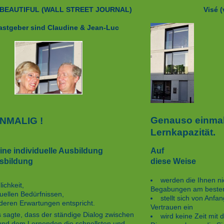
 BEAUTIFUL
(WALL STREET JOURNAL)
Visé 
astgeber sind
Claudine & Jean-Luc
Genauso einmalig
INMALIG !
Lernkapazität.
Auf
eine individuelle Ausbildung
diese Weise
usbildung
werden die Ihnen n
ichkeit,
Begabungen am besten
duellen Bedürfnissen,
stellt sich von Anf
deren Erwartungen entspricht.
Vertrauen ein
 sagte, dass der ständige Dialog zwischen
wird keine Zeit mit
und dem Lernenden die schnellsten und