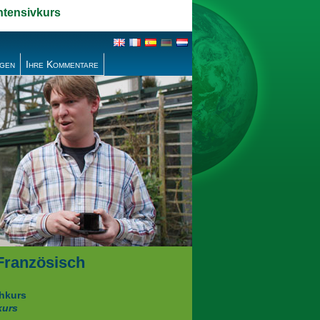
ntensivkurs
agen
Ihre Kommentare
 Französisch
hkurs
kurs