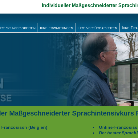
Individueller Maßgeschneiderter Sprachi
hre schwierigkeiten
ihre erwartungen
ihre verfügbarkeiten
Ihre Fr
ller Maßgeschneiderter Sprachintensivkurs
 Französisch (Belgien)
Online-Französisc
Der bester Sprach