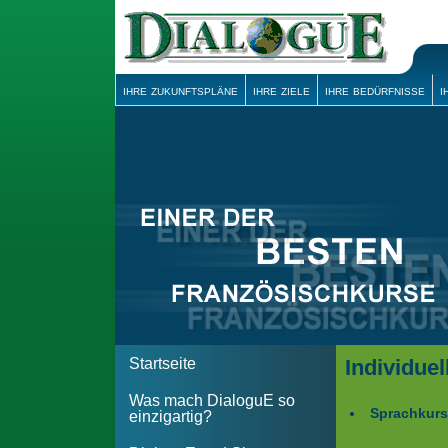
ihre zukunftspläne
ihre ziele
ihre bedürfnisse
i
Startseite
Individue
Was mach DialoguE so
Sprachkurs
einzigartig?