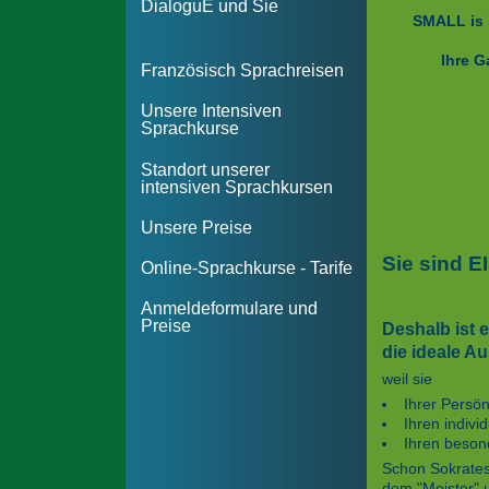
DialoguE und Sie
SMALL is
Ihre G
Französisch Sprachreisen
Unsere Intensiven
Sprachkurse
Standort unserer
intensiven Sprachkursen
Unsere Preise
Sie sind E
Online-Sprachkurse - Tarife
Anmeldeformulare und
Preise
Deshalb ist 
die ideale A
weil sie
Ihrer Persönl
Ihren indivi
Ihren beson
Schon Sokrates
dem "Meister" 