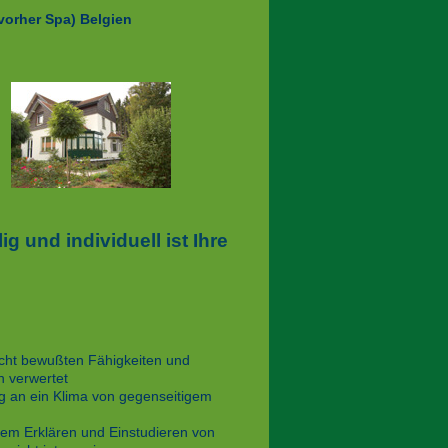
(vorher Spa)
Belgien
 und individuell ist Ihre
icht bewußten Fähigkeiten und
 verwertet
ang an ein Klima von gegenseitigem
 dem Erklären und Einstudieren von