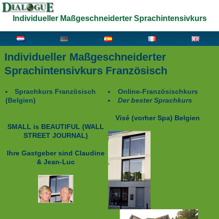
Individueller Maßgeschneiderter Sprachintensivkurs
Individueller Maßgeschneiderter
Sprachintensivkurs Französisch
Sprachkurs Französisch
Online-Französischkurs
(Belgien)
Der bester Sprachkurs
Visé (vorher Spa)
Belgien
SMALL is BEAUTIFUL
(WALL
STREET JOURNAL)
Ihre Gastgeber sind
Claudine
& Jean-Luc