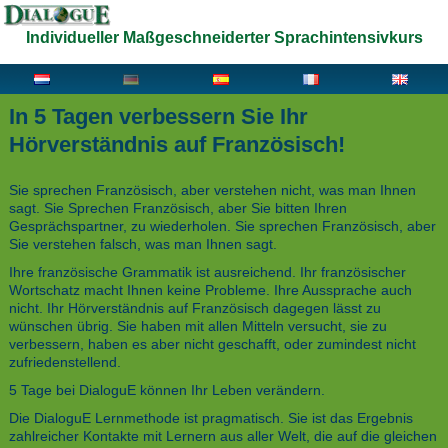
Individueller Maßgeschneiderter Sprachintensivkurs
In 5 Tagen verbessern Sie Ihr
Hörverständnis auf Französisch!
Sie sprechen Französisch, aber verstehen nicht, was man Ihnen
sagt. Sie Sprechen Französisch, aber Sie bitten Ihren
Gesprächspartner, zu wiederholen. Sie sprechen Französisch, aber
Sie verstehen falsch, was man Ihnen sagt.
Ihre französische Grammatik ist ausreichend. Ihr französischer
Wortschatz macht Ihnen keine Probleme. Ihre Aussprache auch
nicht. Ihr Hörverständnis auf Französisch dagegen lässt zu
wünschen übrig. Sie haben mit allen Mitteln versucht, sie zu
verbessern, haben es aber nicht geschafft, oder zumindest nicht
zufriedenstellend.
5 Tage bei DialoguE können Ihr Leben verändern.
Die DialoguE Lernmethode ist pragmatisch. Sie ist das Ergebnis
zahlreicher Kontakte mit Lernern aus aller Welt, die auf die gleichen